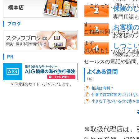
「これって、聞いても
保険の
専門用語
す。
お客様
ご相談時間もゆっくり
お客様の
ます。
しつこ
加入後もしっかりフォ
保険は無
セールスの電話や訪問
AIG損保のサイトへジャンプします。
相談は有料？
仕事で営業時間内に行けな
小さな子供がいるので家を
※取扱代理店は、