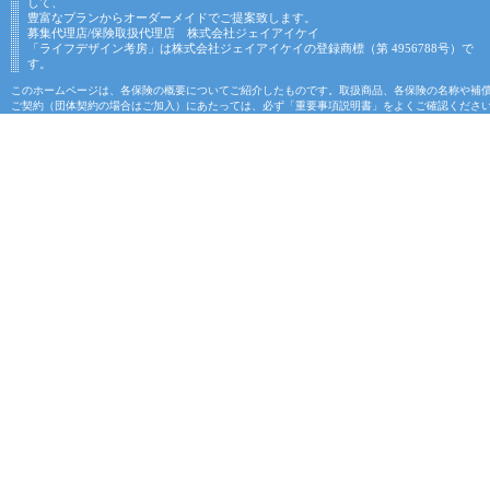
して、
豊富なプランからオーダーメイドでご提案致します。
募集代理店/保険取扱代理店 株式会社ジェイアイケイ
「ライフデザイン考房」は株式会社ジェイアイケイの登録商標（第 4956788号）で
す。
このホームページは、各保険の概要についてご紹介したものです。取扱商品、各保険の名称や補
ご契約（団体契約の場合はご加入）にあたっては、必ず「重要事項説明書」をよくご確認くださ