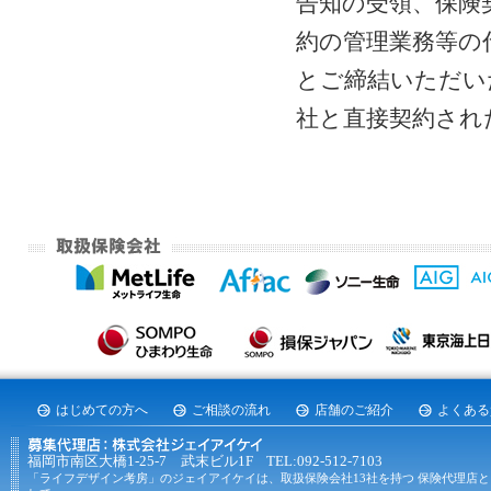
告知の受領、保険
約の管理業務等の
とご締結いただい
社と直接契約され
はじめての方へ
ご相談の流れ
店舗のご紹介
よくある
福岡市南区大橋1-25-7 武末ビル1F TEL:092-512-7103
「ライフデザイン考房」のジェイアイケイは、取扱保険会社13社を持つ 保険代理店と